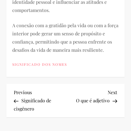
identidade pessoal e influenciar as atitudes e
comportamentos.
A conexão com a gratidão pela vida ou com a força
interior pode gerar um senso de propósito e
confiança, permitindo que a pessoa enfrente os
desafios da vida de maneira mais resiliente.
SIGNIFICADO DOS NOMES
N
Previous
Next
Previous
Next
Post
Post
Significado de
O que é adjetivo
a
cisgênero
v