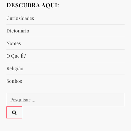
e
DESCUBRA AQUI:
g
Curiosidades
a
Dicionário
ç
Nomes
O Que É?
ã
Religião
o
Sonhos
d
Pesquisar
e
por:
P
o